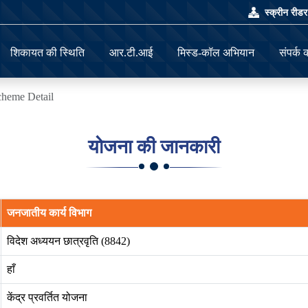
स्क्रीन रीड
शिकायत की स्थिति
आर.टी.आई
मिस्ड-कॉल अभियान
संपर्क क
cheme Detail
योजना की जानकारी
जनजातीय कार्य विभाग
विदेश अध्ययन छात्रवृति (8842)
हाँ
केंद्र प्रवर्तित योजना