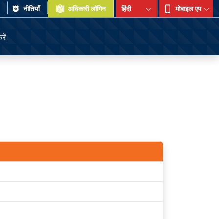
र
नीतियाँँ
अधिकारी लॉगिन
मोबाइल एप
रें